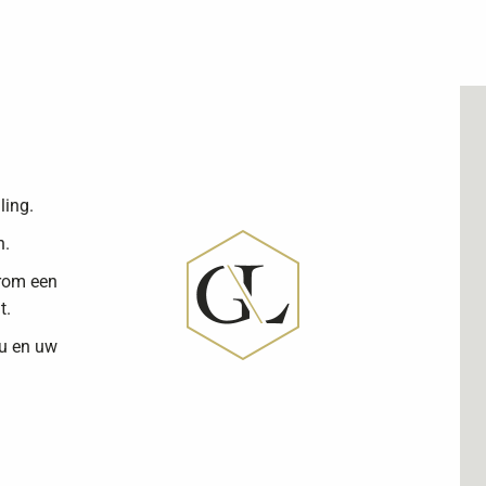
ling.
n.
arom een
t.
 u en uw