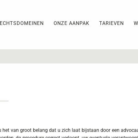
ECHTSDOMEINEN
ONZE AANPAK
TARIEVEN
W
 het van groot belang dat u zich laat bijstaan door een advocaat
orden, de procedure correct verloopt, uw eventuele verantwoordel