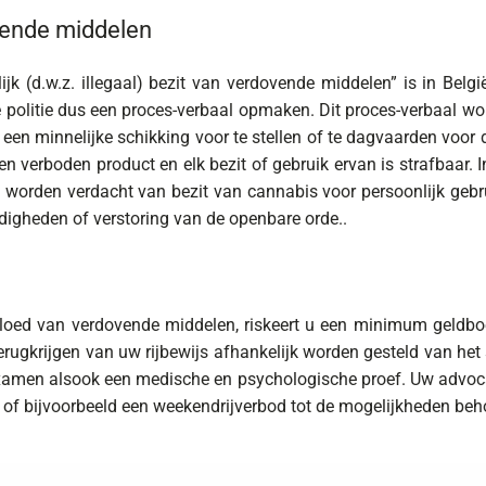
vende middelen
ijk (d.w.z. illegaal) bezit van verdovende middelen” is in Belg
de politie dus een proces-verbaal opmaken. Dit proces-verbaal wo
 een minnelijke schikking voor te stellen of te dagvaarden voor
en verboden product en elk bezit of gebruik ervan is strafbaar. In
 worden verdacht van bezit van cannabis voor persoonlijk gebr
igheden of verstoring van de openbare orde..
vloed van verdovende middelen, riskeert u een minimum geldboe
rugkrijgen van uw rijbewijs afhankelijk worden gesteld van het
xamen alsook een medische en psychologische proef. Uw advoca
of bijvoorbeeld een weekendrijverbod tot de mogelijkheden beho