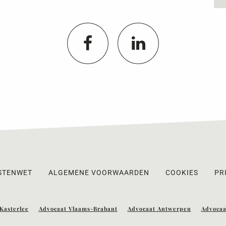
STENWET
ALGEMENE VOORWAARDEN
COOKIES
PR
Kasterlee
Advocaat Vlaams-Brabant
Advocaat Antwerpen
Advocaa