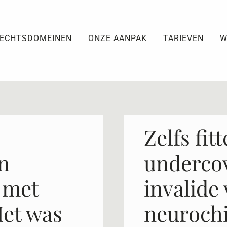
ECHTSDOMEINEN
ONZE AANPAK
TARIEVEN
W
Zelfs fitt
n
underco
 met
invalide 
Het was
neuroch