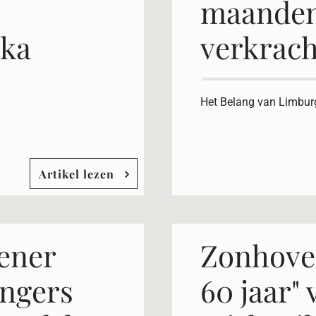
maanden
nka
verkrach
Het Belang van Limburg
Artikel lezen
ener
Zonhoven
ingers
60 jaar"