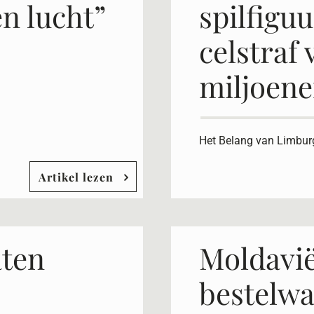
n lucht”
spilfigu
celstraf 
miljoen
Het Belang van Limbur
Artikel lezen
aten
Moldavië
e
bestelwa