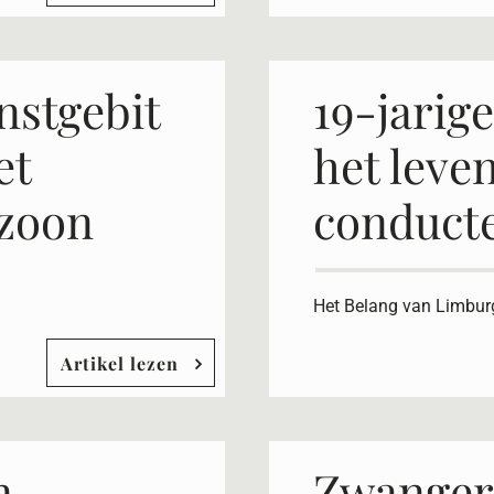
nstgebit
19-jarig
et
het leve
 zoon
conduct
Het Belang van Limbur
Artikel lezen
n
​Zwanger