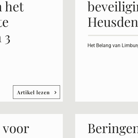
 het
beveilig
te
Heusde
 3
Het Belang van Limbur
Artikel lezen
 voor
Beringen