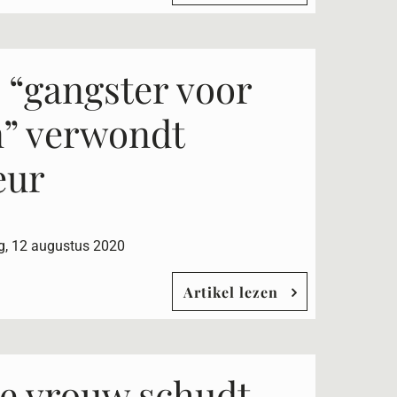
e “gangster voor
n” verwondt
eur
g, 12 augustus 2020
Artikel lezen
e vrouw schudt