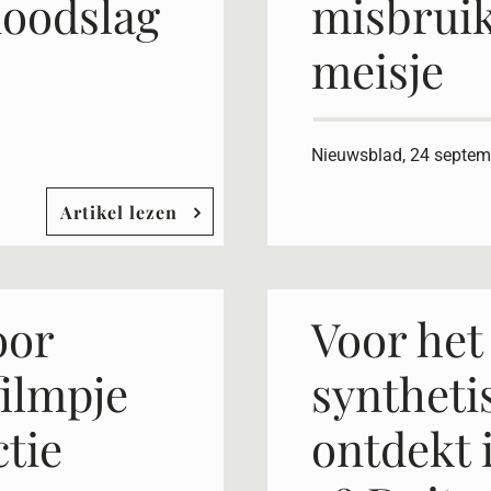
doodslag
misbruik
meisje
Nieuwsblad, 24 septem
Artikel lezen
oor
Voor het
ilmpje
syntheti
ctie
ontdekt 