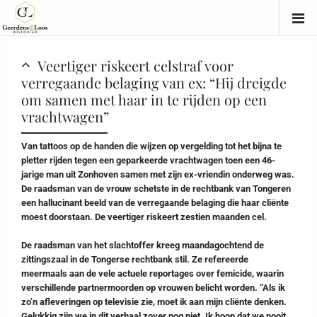
Veertiger riskeert celstraf voor
verregaande belaging van ex: “Hij dreigde
om samen met haar in te rijden op een
vrachtwagen”
Van tattoos op de handen die wijzen op vergelding tot het bijna te
pletter rijden tegen een geparkeerde vrachtwagen toen een 46-
jarige man uit Zonhoven samen met zijn ex-vriendin onderweg was.
De raadsman van de vrouw schetste in de rechtbank van Tongeren
een hallucinant beeld van de verregaande belaging die haar cliënte
moest doorstaan. De veertiger riskeert zestien maanden cel.
De raadsman van het slachtoffer kreeg maandagochtend de
zittingszaal in de Tongerse rechtbank stil. Ze refereerde
meermaals aan de vele actuele reportages over femicide, waarin
verschillende partnermoorden op vrouwen belicht worden. “Als ik
zo’n afleveringen op televisie zie, moet ik aan mijn cliënte denken.
Gelukkig zijn we in dit verhaal zover nog niet. Ik hoop dat we nooit