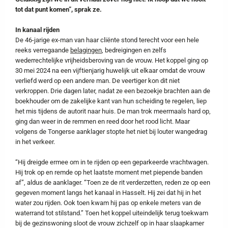
tot dat punt komen”, sprak ze.
In kanaal rijden
De 46-jarige ex-man van haar cliënte stond terecht voor een hele
reeks verregaande
belagingen
, bedreigingen en zelfs
wederrechtelijke vrijheidsberoving van de vrouw. Het koppel ging op
30 mei 2024 na een vijftienjarig huwelijk uit elkaar omdat de vrouw
verliefd werd op een andere man. De veertiger kon dit niet
verkroppen. Drie dagen later, nadat ze een bezoekje brachten aan de
boekhouder om de zakelijke kant van hun scheiding te regelen, liep
het mis tijdens de autorit naar huis. De man trok meermaals hard op,
ging dan weer in de remmen en reed door het rood licht. Maar
volgens de Tongerse aanklager stopte het niet bij louter wangedrag
in het verkeer.
“Hij dreigde ermee om in te rijden op een geparkeerde vrachtwagen.
Hij trok op en remde op het laatste moment met piepende banden
af”, aldus de aanklager. “Toen ze de rit verderzetten, reden ze op een
gegeven moment langs het kanaal in Hasselt. Hij zei dat hij in het
water zou rijden. Ook toen kwam hij pas op enkele meters van de
waterrand tot stilstand.” Toen het koppel uiteindelijk terug toekwam
bij de gezinswoning sloot de vrouw zichzelf op in haar slaapkamer