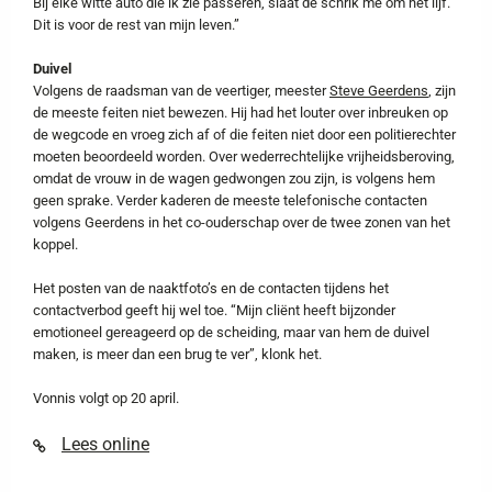
Bij elke witte auto die ik zie passeren, slaat de schrik me om het lijf.
Dit is voor de rest van mijn leven.”
Duivel
Volgens de raadsman van de veertiger, meester
Steve Geerdens
, zijn
de meeste feiten niet bewezen. Hij had het louter over inbreuken op
de wegcode en vroeg zich af of die feiten niet door een politierechter
moeten beoordeeld worden. Over wederrechtelijke vrijheidsberoving,
omdat de vrouw in de wagen gedwongen zou zijn, is volgens hem
geen sprake. Verder kaderen de meeste telefonische contacten
volgens Geerdens in het co-ouderschap over de twee zonen van het
koppel.
Het posten van de naaktfoto’s en de contacten tijdens het
contactverbod geeft hij wel toe. “Mijn cliënt heeft bijzonder
emotioneel gereageerd op de scheiding, maar van hem de duivel
maken, is meer dan een brug te ver”, klonk het.
Vonnis volgt op 20 april.
Lees online