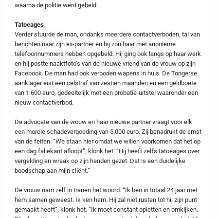
waarna de politie werd gebeld.
Tatoeages
Verder stuurde de man, ondanks meerdere contactverboden, tal van
berichten naar zijn ex-partner en hij zou haar met anonieme
telefoonnummers hebben opgebeld. Hij ging ook langs op haar werk
en hij postte naaktfoto’s van de nieuwe vriend van de vrouw op zijn
Facebook. De man had ook verboden wapens in huis. De Tongerse
aanklager eist een celstraf van zestien maanden en een geldboete
van 1.600 euro, gedeeltelijk met een probatie-uitstel waaronder een
nieuw contactverbod.
De advocate van de vrouw en haar nieuwe partner vraagt voor elk
een morele schadevergoeding van 5.000 euro. Zij benadrukt de ernst
van de feiten. “We staan hier omdat we willen voorkomen dat het op
een dag faliekant afloopt”, klonk het. “Hij heeft zelfs tatoeages over
vergelding en wraak op zijn handen gezet. Dat is een duidelijke
boodschap aan mijn cliënt.”
De vrouw nam zelf in tranen het woord. “Ik ben in totaal 24 jaar met
hem samen geweest. Ik ken hem. Hij zal niet rusten tot hij zijn punt
gemaakt heeft”, klonk het. “Ik moet constant opletten en omkijken.