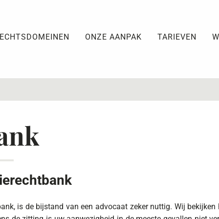
ECHTSDOMEINEN
ONZE AANPAK
TARIEVEN
W
bank
tierechtbank
ank, is de bijstand van een advocaat zeker nuttig. Wij bekijke
ns de zitting is uw aanwezigheid in de meeste gevallen niet ve