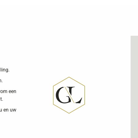
ling.
n.
arom een
t.
 u en uw