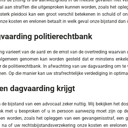
al aan straffen die uitgesproken kunnen worden, zoals het opleg
 sterk pleidooi kan een groot verschil betekenen in schuld of o
ze kosten en erelonen betaalt in welk geval onze bijstand dan oo
vaarding politierechtbank
ng varieert van de aard en de ernst van de overtreding waarvan 
 algemeen genomen kan worden gesteld dat er minstens enkele 
 de politierechtbank. In afwachting van uw dagvaarding om te ve
nnen. Op die manier kan uw strafrechtelijke verdediging in opti
en dagvaarding krijgt
 de bijstand van een advocaat zeker nuttig. Wij bekijken het d
ook met u besproken of u in persoon aanwezig moet zijn op de
en worden, zoals het opleggen van een gevangenisstraf, een ge
 na of uw rechtsbijstandsverzekering onze kosten en erelonen