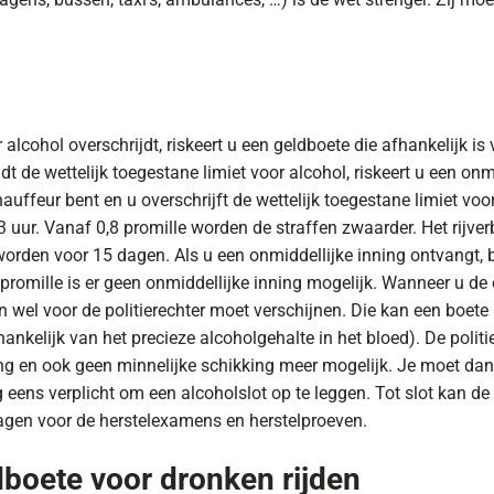
 alcohol overschrijdt, riskeert u een geldboete die afhankelijk 
t de wettelijk toegestane limiet voor alcohol, riskeert u een on
uffeur bent en u overschrijft de wettelijk toegestane limiet voor
uur. Vanaf 0,8 promille worden de straffen zwaarder. Het rijverb
orden voor 15 dagen. Als u een onmiddellijke inning ontvangt, 
omille is er geen onmiddellijke inning mogelijk. Wanneer u de on
an wel voor de politierechter moet verschijnen. Die kan een boet
hankelijk van het precieze alcoholgehalte in het bloed). De polit
ing en ook geen minnelijke schikking meer mogelijk. Je moet da
 eens verplicht om een alcoholslot op te leggen. Tot slot kan de po
agen voor de herstelexamens en herstelproeven.
boete voor dronken rijden