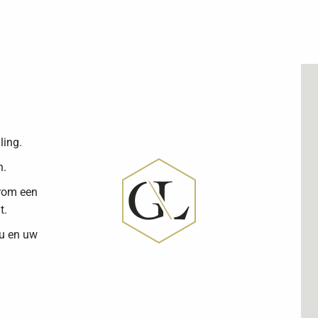
ling.
n.
arom een
t.
 u en uw