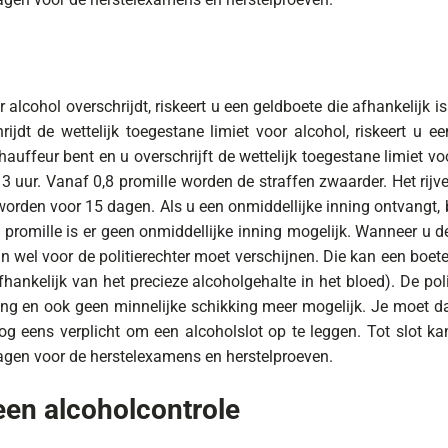
 alcohol overschrijdt, riskeert u een geldboete die afhankelijk
jdt de wettelijk toegestane limiet voor alcohol, riskeert u 
uffeur bent en u overschrijft de wettelijk toegestane limiet voo
uur. Vanaf 0,8 promille worden de straffen zwaarder. Het rijve
orden voor 15 dagen. Als u een onmiddellijke inning ontvangt, 
romille is er geen onmiddellijke inning mogelijk. Wanneer u de o
an wel voor de politierechter moet verschijnen. Die kan een boe
fhankelijk van het precieze alcoholgehalte in het bloed). De pol
ning en ook geen minnelijke schikking meer mogelijk. Je moet 
og eens verplicht om een alcoholslot op te leggen. Tot slot kan 
agen voor de herstelexamens en herstelproeven.
een alcoholcontrole