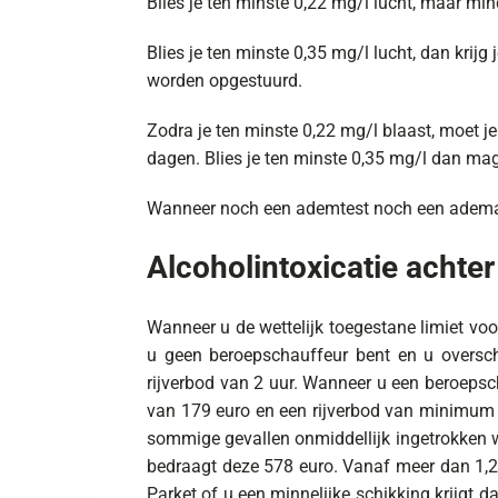
Blies je ten minste 0,22 mg/l lucht, maar min
Blies je ten minste 0,35 mg/l lucht, dan krij
worden opgestuurd.
Zodra je ten minste 0,22 mg/l blaast, moet je
dagen. Blies je ten minste 0,35 mg/l dan mag
Wanneer noch een ademtest noch een ademana
Alcoholintoxicatie achter
Wanneer u de wettelijk toegestane limiet voor
u geen beroepschauffeur bent en u overschri
rijverbod van 2 uur. Wanneer u een beroepscha
van 179 euro en een rijverbod van minimum 3 
sommige gevallen onmiddellijk ingetrokken w
bedraagt deze 578 euro. Vanaf meer dan 1,2 p
Parket of u een minnelijke schikking krijgt d