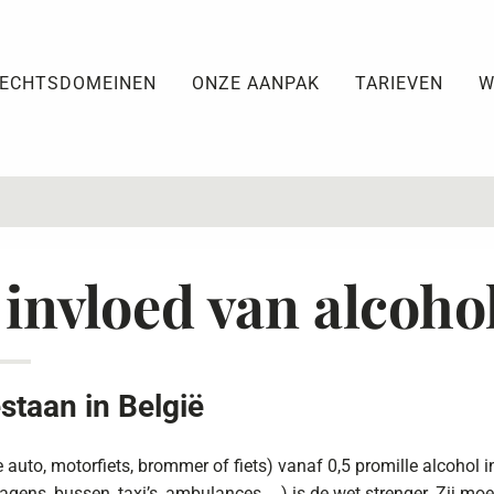
ECHTSDOMEINEN
ONZE AANPAK
TARIEVEN
W
l
invloed van alcoho
staan in België
auto, motorfiets, brommer of fiets) vanaf 0,5 promille alcohol in
ens, bussen, taxi’s, ambulances, …) is de wet strenger. Zij moe