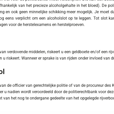
fhankelijk van het precieze alcoholgehalte in het bloed). De pol
ning en ook geen minnelijke schikking meer mogelijk. Je moet 
og eens verplicht om een alcoholslot op te leggen. Tot slot kan 
agen voor de herstelexamens en herstelproeven.
 van verdovende middelen, riskeert u een geldboete en/of een rij
n u riskeert. Wanneer er sprake is van rijden onder invloed van dru
ol
an de officier van gerechtelijke politie of van de procureur des 
r u nadien wordt veroordeeld door de politierechtbank voor deze
ht van het nog te ondergane gedeelte van het opgelegde rijverbo