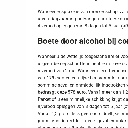
Wanneer er sprake is van dronkenschap, zal e
u een dagvaarding ontvangen om te verschijn
rijverbod opleggen van 8 dagen tot 5 jaar (af
Boete door alcohol bij co
Wanneer u de wettelijk toegestane limiet voor
u geen beroepschauffeur bent en u overschri
rijverbod van 2 uur. Wanneer u een beroepscha
van 179 euro en een rijverbod van minimum 3 
sommige gevallen onmiddellijk ingetrokken w
bedraagt deze 578 euro. Vanaf meer dan 1,2 p
Parket of u een minnelijke schikking krijgt d
rijverbod opleggen van 8 dagen tot 5 jaar (a
Vanaf 1,5 promille is geen onmiddellijke in
promille is de rechter in veel gevallen ook n
sturen ook nog afhankelijk maken van het sl