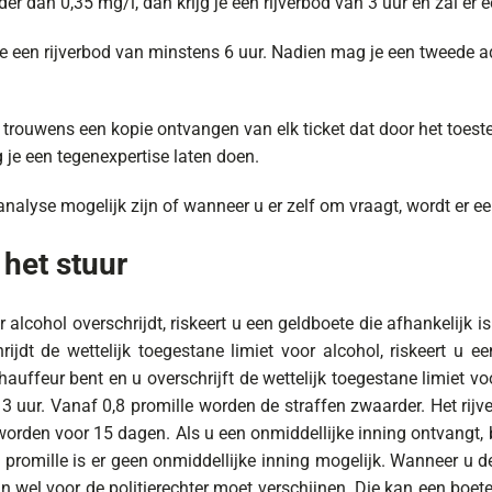
der dan 0,35 mg/l, dan krijg je een rijverbod van 3 uur en zal e
g je een rijverbod van minstens 6 uur. Nadien mag je een tweede 
 trouwens een kopie ontvangen van elk ticket dat door het toestel
 je een tegenexpertise laten doen.
lyse mogelijk zijn of wanneer u er zelf om vraagt, wordt er e
 het stuur
 alcohol overschrijdt, riskeert u een geldboete die afhankelijk
jdt de wettelijk toegestane limiet voor alcohol, riskeert u 
uffeur bent en u overschrijft de wettelijk toegestane limiet voo
uur. Vanaf 0,8 promille worden de straffen zwaarder. Het rijve
orden voor 15 dagen. Als u een onmiddellijke inning ontvangt, 
romille is er geen onmiddellijke inning mogelijk. Wanneer u de o
an wel voor de politierechter moet verschijnen. Die kan een boe