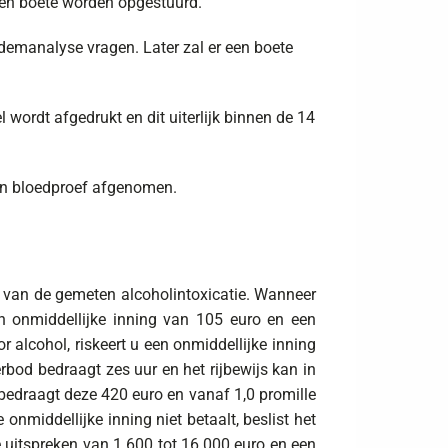
r een boete worden opgestuurd.
ademanalyse vragen. Later zal er een boete
 wordt afgedrukt en dit uiterlijk binnen de 14
en bloedproef afgenomen.
 is van de gemeten alcoholintoxicatie. Wanneer
een onmiddellijke inning van 105 euro en een
r alcohol, riskeert u een onmiddellijke inning
rbod bedraagt zes uur en het rijbewijs kan in
bedraagt deze 420 euro en vanaf 1,0 promille
nmiddellijke inning niet betaalt, beslist het
te uitspreken van 1.600 tot 16.000 euro en een