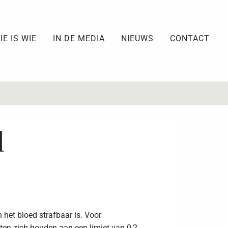
IE IS WIE
IN DE MEDIA
NIEUWS
CONTACT
l
 het bloed strafbaar is. Voor
ten zich houden aan een limiet van 0,2