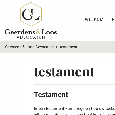
WELKOM
R
Geerdens & Loos Advocaten
testament
testament
Testament
In een testament kan u regelen hoe uw toek
wil zeggen dat u dat via schenking of test