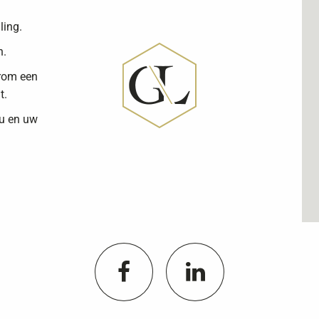
ling.
n.
arom een
t.
 u en uw