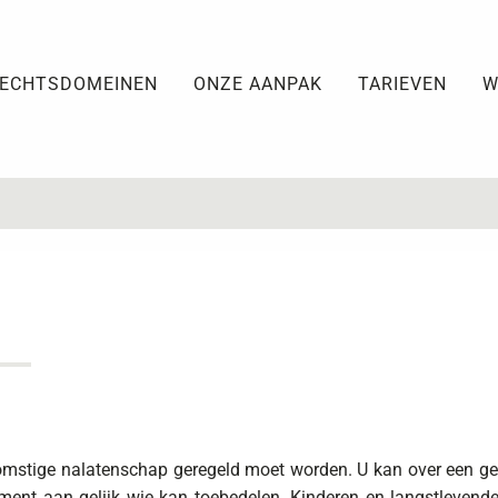
ECHTSDOMEINEN
ONZE AANPAK
TARIEVEN
W
omstige nalatenschap geregeld moet worden. U kan over een ge
ament aan gelijk wie kan toebedelen. Kinderen en langstlevend