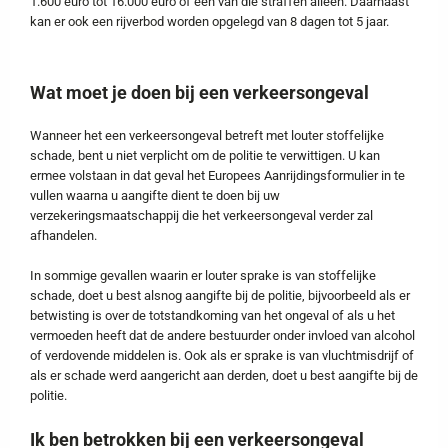
1.600 euro tot 16.000 euro of één van die straffen alleen. Daarnaast
kan er ook een rijverbod worden opgelegd van 8 dagen tot 5 jaar.
Wat moet je doen bij een verkeersongeval
Wanneer het een verkeersongeval betreft met louter stoffelijke
schade, bent u niet verplicht om de politie te verwittigen. U kan
ermee volstaan in dat geval het Europees Aanrijdingsformulier in te
vullen waarna u aangifte dient te doen bij uw
verzekeringsmaatschappij die het verkeersongeval verder zal
afhandelen.
In sommige gevallen waarin er louter sprake is van stoffelijke
schade, doet u best alsnog aangifte bij de politie, bijvoorbeeld als er
betwisting is over de totstandkoming van het ongeval of als u het
vermoeden heeft dat de andere bestuurder onder invloed van alcohol
of verdovende middelen is. Ook als er sprake is van vluchtmisdrijf of
als er schade werd aangericht aan derden, doet u best aangifte bij de
politie.
Ik ben betrokken bij een verkeersongeval