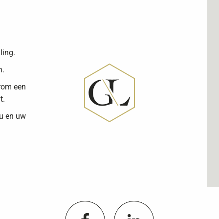
ling.
n.
arom een
t.
 u en uw