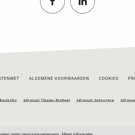
STENWET
ALGEMENE VOORWAARDEN
COOKIES
PR
Kasterlee
Advocaat Vlaams-Brabant
Advocaat Antwerpen
Advocaa
zamelen geen persoonsgegevens.
Meer informatie