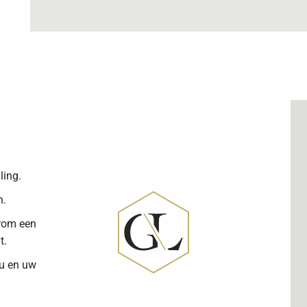
ling.
n.
arom een
t.
 u en uw