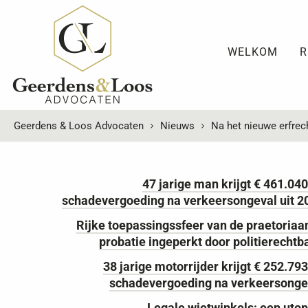
WELKOM
R
Geerdens & Loos Advocaten
Nieuws
Na het nieuwe erfre
47 jarige man krijgt € 461.040
schadevergoeding na verkeersongeval uit 2
Rijke toepassingssfeer van de praetoriaa
probatie ingeperkt door politierechtb
38 jarige motorrijder krijgt € 252.79
schadevergoeding na verkeersonge
Legale wietwinkels: een utop