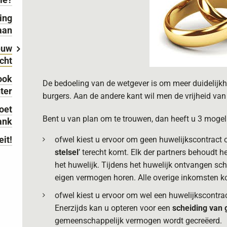
ing
aan
euw
cht
ook
De bedoeling van de wetgever is om meer duidelijkhe
nter
burgers. Aan de andere kant wil men de vrijheid v
oet
Bent u van plan om te trouwen, dan heeft u 3 moge
ank
eit!
ofwel kiest u ervoor om geen huwelijkscontract o
stelsel
’ terecht komt. Elk der partners behoudt h
het huwelijk. Tijdens het huwelijk ontvangen sch
eigen vermogen horen. Alle overige inkomsten 
ofwel kiest u ervoor om wel een huwelijkscontrac
Enerzijds kan u opteren voor een
scheiding van
gemeenschappelijk vermogen wordt gecreëerd.