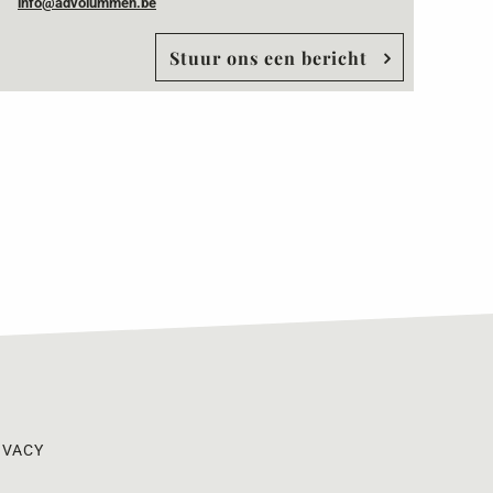
info@advolummen.be
Stuur ons een bericht
IVACY