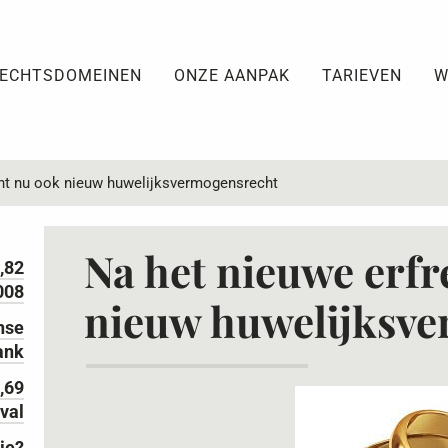
ECHTSDOMEINEN
ONZE AANPAK
TARIEVEN
W
cht nu ook nieuw huwelijksvermogensrecht
Na het nieuwe erfr
,82
008
nieuw huwelijksv
nse
ank
3,69
val
ie?